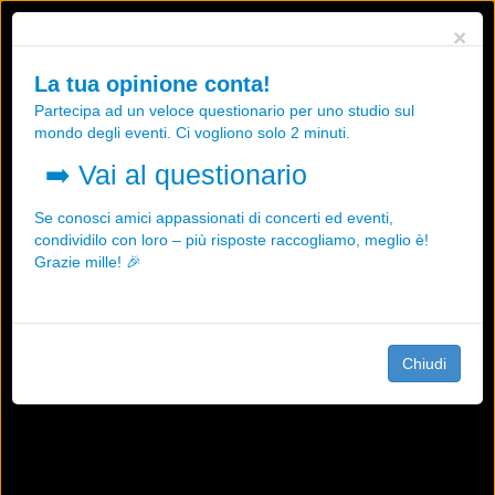
Utilizziamo i cookies, anche di "terze parti", per essere sicuri che tu
×
possa avere la migliore esperienza sul nostro sito.
Qualsiasi interazione e la prosecuzione della navigazione su questo
La tua opinione conta!
sito rappresenta un'accettazione della nostra politica sui cookies.
Partecipa ad un veloce questionario per uno studio sul
OK
Maggiori informazioni
mondo degli eventi. Ci vogliono solo 2 minuti.
➡️
Vai al questionario
Se conosci amici appassionati di concerti ed eventi,
condividilo con loro – più risposte raccogliamo, meglio è!
Grazie mille! 🎉
Chiudi