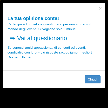
Utilizziamo i cookies, anche di "terze parti", per essere sicuri che tu
×
possa avere la migliore esperienza sul nostro sito.
Qualsiasi interazione e la prosecuzione della navigazione su questo
La tua opinione conta!
sito rappresenta un'accettazione della nostra politica sui cookies.
Partecipa ad un veloce questionario per uno studio sul
OK
Maggiori informazioni
mondo degli eventi. Ci vogliono solo 2 minuti.
➡️
Vai al questionario
Se conosci amici appassionati di concerti ed eventi,
condividilo con loro – più risposte raccogliamo, meglio è!
Grazie mille! 🎉
Chiudi