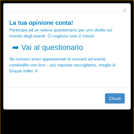
Utilizziamo i cookies, anche di "terze parti", per essere sicuri che tu
×
possa avere la migliore esperienza sul nostro sito.
Qualsiasi interazione e la prosecuzione della navigazione su questo
La tua opinione conta!
sito rappresenta un'accettazione della nostra politica sui cookies.
Partecipa ad un veloce questionario per uno studio sul
OK
Maggiori informazioni
mondo degli eventi. Ci vogliono solo 2 minuti.
➡️
Vai al questionario
Se conosci amici appassionati di concerti ed eventi,
condividilo con loro – più risposte raccogliamo, meglio è!
Grazie mille! 🎉
Chiudi