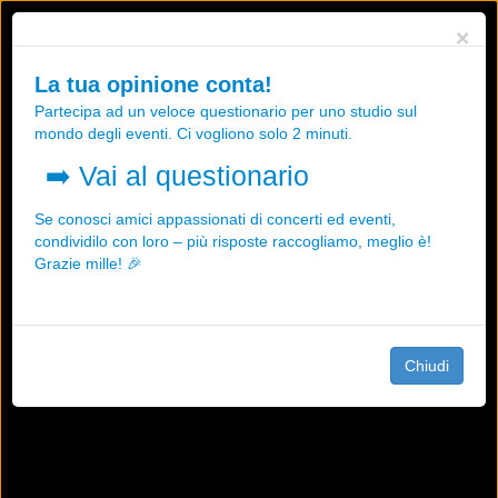
Utilizziamo i cookies, anche di "terze parti", per essere sicuri che tu
×
possa avere la migliore esperienza sul nostro sito.
Qualsiasi interazione e la prosecuzione della navigazione su questo
La tua opinione conta!
sito rappresenta un'accettazione della nostra politica sui cookies.
Partecipa ad un veloce questionario per uno studio sul
OK
Maggiori informazioni
mondo degli eventi. Ci vogliono solo 2 minuti.
➡️
Vai al questionario
Se conosci amici appassionati di concerti ed eventi,
condividilo con loro – più risposte raccogliamo, meglio è!
Grazie mille! 🎉
Chiudi