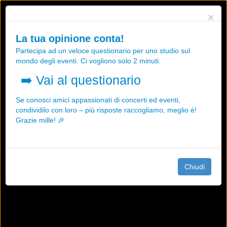
Utilizziamo i cookies, anche di "terze parti", per essere sicuri che tu
×
possa avere la migliore esperienza sul nostro sito.
Qualsiasi interazione e la prosecuzione della navigazione su questo
La tua opinione conta!
sito rappresenta un'accettazione della nostra politica sui cookies.
Partecipa ad un veloce questionario per uno studio sul
OK
Maggiori informazioni
mondo degli eventi. Ci vogliono solo 2 minuti.
➡️
Vai al questionario
Se conosci amici appassionati di concerti ed eventi,
condividilo con loro – più risposte raccogliamo, meglio è!
Grazie mille! 🎉
Chiudi