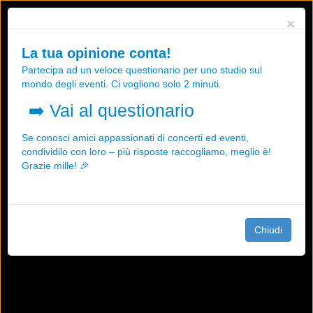
Utilizziamo i cookies, anche di "terze parti", per essere sicuri che tu
×
possa avere la migliore esperienza sul nostro sito.
Qualsiasi interazione e la prosecuzione della navigazione su questo
La tua opinione conta!
sito rappresenta un'accettazione della nostra politica sui cookies.
Partecipa ad un veloce questionario per uno studio sul
OK
Maggiori informazioni
mondo degli eventi. Ci vogliono solo 2 minuti.
➡️
Vai al questionario
Se conosci amici appassionati di concerti ed eventi,
condividilo con loro – più risposte raccogliamo, meglio è!
Grazie mille! 🎉
Chiudi