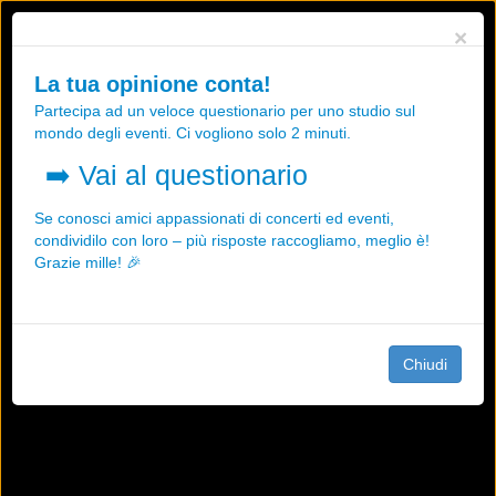
Utilizziamo i cookies, anche di "terze parti", per essere sicuri che tu
×
possa avere la migliore esperienza sul nostro sito.
Qualsiasi interazione e la prosecuzione della navigazione su questo
La tua opinione conta!
sito rappresenta un'accettazione della nostra politica sui cookies.
Partecipa ad un veloce questionario per uno studio sul
OK
Maggiori informazioni
mondo degli eventi. Ci vogliono solo 2 minuti.
➡️
Vai al questionario
Se conosci amici appassionati di concerti ed eventi,
condividilo con loro – più risposte raccogliamo, meglio è!
Grazie mille! 🎉
Chiudi