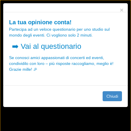
Utilizziamo i cookies, anche di "terze parti", per essere sicuri che tu
×
possa avere la migliore esperienza sul nostro sito.
Qualsiasi interazione e la prosecuzione della navigazione su questo
La tua opinione conta!
sito rappresenta un'accettazione della nostra politica sui cookies.
Partecipa ad un veloce questionario per uno studio sul
OK
Maggiori informazioni
mondo degli eventi. Ci vogliono solo 2 minuti.
➡️
Vai al questionario
Se conosci amici appassionati di concerti ed eventi,
condividilo con loro – più risposte raccogliamo, meglio è!
Grazie mille! 🎉
Chiudi