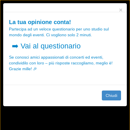
Utilizziamo i cookies, anche di "terze parti", per essere sicuri che tu
×
possa avere la migliore esperienza sul nostro sito.
Qualsiasi interazione e la prosecuzione della navigazione su questo
La tua opinione conta!
sito rappresenta un'accettazione della nostra politica sui cookies.
Partecipa ad un veloce questionario per uno studio sul
OK
Maggiori informazioni
mondo degli eventi. Ci vogliono solo 2 minuti.
➡️
Vai al questionario
Se conosci amici appassionati di concerti ed eventi,
condividilo con loro – più risposte raccogliamo, meglio è!
Grazie mille! 🎉
Chiudi