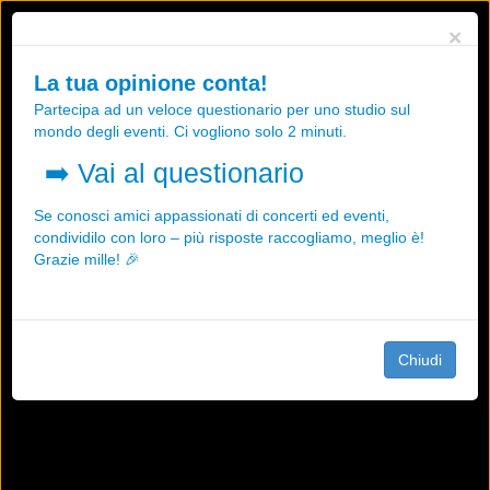
Utilizziamo i cookies, anche di "terze parti", per essere sicuri che tu
×
possa avere la migliore esperienza sul nostro sito.
Qualsiasi interazione e la prosecuzione della navigazione su questo
La tua opinione conta!
sito rappresenta un'accettazione della nostra politica sui cookies.
Partecipa ad un veloce questionario per uno studio sul
OK
Maggiori informazioni
mondo degli eventi. Ci vogliono solo 2 minuti.
➡️
Vai al questionario
Se conosci amici appassionati di concerti ed eventi,
condividilo con loro – più risposte raccogliamo, meglio è!
Grazie mille! 🎉
Chiudi