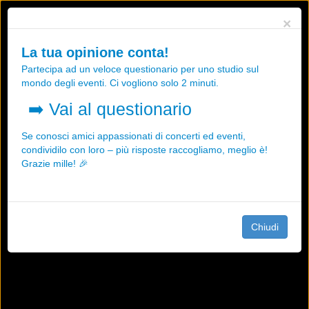
Utilizziamo i cookies, anche di "terze parti", per essere sicuri che tu
×
possa avere la migliore esperienza sul nostro sito.
Qualsiasi interazione e la prosecuzione della navigazione su questo
La tua opinione conta!
sito rappresenta un'accettazione della nostra politica sui cookies.
Partecipa ad un veloce questionario per uno studio sul
OK
Maggiori informazioni
mondo degli eventi. Ci vogliono solo 2 minuti.
➡️
Vai al questionario
Se conosci amici appassionati di concerti ed eventi,
condividilo con loro – più risposte raccogliamo, meglio è!
Grazie mille! 🎉
Chiudi