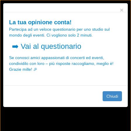
Utilizziamo i cookies, anche di "terze parti", per essere sicuri che tu
×
possa avere la migliore esperienza sul nostro sito.
Qualsiasi interazione e la prosecuzione della navigazione su questo
La tua opinione conta!
sito rappresenta un'accettazione della nostra politica sui cookies.
Partecipa ad un veloce questionario per uno studio sul
OK
Maggiori informazioni
mondo degli eventi. Ci vogliono solo 2 minuti.
➡️
Vai al questionario
Se conosci amici appassionati di concerti ed eventi,
condividilo con loro – più risposte raccogliamo, meglio è!
Grazie mille! 🎉
Chiudi