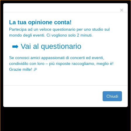
Utilizziamo i cookies, anche di "terze parti", per essere sicuri che tu
×
possa avere la migliore esperienza sul nostro sito.
Qualsiasi interazione e la prosecuzione della navigazione su questo
La tua opinione conta!
sito rappresenta un'accettazione della nostra politica sui cookies.
Partecipa ad un veloce questionario per uno studio sul
OK
Maggiori informazioni
mondo degli eventi. Ci vogliono solo 2 minuti.
➡️
Vai al questionario
Se conosci amici appassionati di concerti ed eventi,
condividilo con loro – più risposte raccogliamo, meglio è!
Grazie mille! 🎉
Chiudi