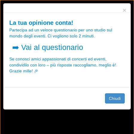
Utilizziamo i cookies, anche di "terze parti", per essere sicuri che tu
×
possa avere la migliore esperienza sul nostro sito.
Qualsiasi interazione e la prosecuzione della navigazione su questo
La tua opinione conta!
sito rappresenta un'accettazione della nostra politica sui cookies.
Partecipa ad un veloce questionario per uno studio sul
OK
Maggiori informazioni
mondo degli eventi. Ci vogliono solo 2 minuti.
➡️
Vai al questionario
Se conosci amici appassionati di concerti ed eventi,
condividilo con loro – più risposte raccogliamo, meglio è!
Grazie mille! 🎉
Chiudi