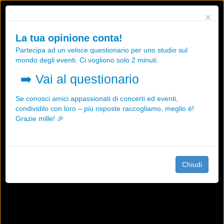
Utilizziamo i cookies, anche di "terze parti", per essere sicuri che tu
×
possa avere la migliore esperienza sul nostro sito.
Qualsiasi interazione e la prosecuzione della navigazione su questo
La tua opinione conta!
sito rappresenta un'accettazione della nostra politica sui cookies.
Partecipa ad un veloce questionario per uno studio sul
OK
Maggiori informazioni
mondo degli eventi. Ci vogliono solo 2 minuti.
➡️
Vai al questionario
Se conosci amici appassionati di concerti ed eventi,
condividilo con loro – più risposte raccogliamo, meglio è!
Grazie mille! 🎉
Chiudi