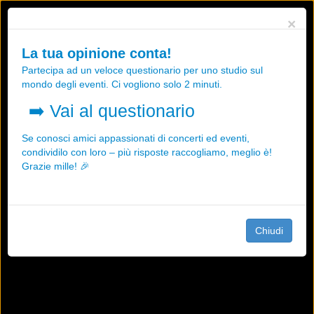
Utilizziamo i cookies, anche di "terze parti", per essere sicuri che tu
×
possa avere la migliore esperienza sul nostro sito.
Qualsiasi interazione e la prosecuzione della navigazione su questo
La tua opinione conta!
sito rappresenta un'accettazione della nostra politica sui cookies.
Partecipa ad un veloce questionario per uno studio sul
OK
Maggiori informazioni
mondo degli eventi. Ci vogliono solo 2 minuti.
➡️
Vai al questionario
Se conosci amici appassionati di concerti ed eventi,
condividilo con loro – più risposte raccogliamo, meglio è!
Grazie mille! 🎉
Chiudi