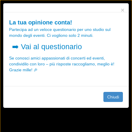
Utilizziamo i cookies, anche di "terze parti", per essere sicuri che tu
×
possa avere la migliore esperienza sul nostro sito.
Qualsiasi interazione e la prosecuzione della navigazione su questo
La tua opinione conta!
sito rappresenta un'accettazione della nostra politica sui cookies.
Partecipa ad un veloce questionario per uno studio sul
OK
Maggiori informazioni
mondo degli eventi. Ci vogliono solo 2 minuti.
➡️
Vai al questionario
Se conosci amici appassionati di concerti ed eventi,
condividilo con loro – più risposte raccogliamo, meglio è!
Grazie mille! 🎉
Chiudi