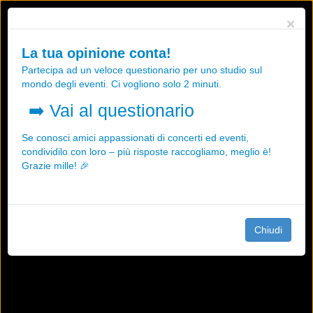
Utilizziamo i cookies, anche di "terze parti", per essere sicuri che tu
×
possa avere la migliore esperienza sul nostro sito.
Qualsiasi interazione e la prosecuzione della navigazione su questo
La tua opinione conta!
sito rappresenta un'accettazione della nostra politica sui cookies.
Partecipa ad un veloce questionario per uno studio sul
OK
Maggiori informazioni
mondo degli eventi. Ci vogliono solo 2 minuti.
➡️
Vai al questionario
Se conosci amici appassionati di concerti ed eventi,
condividilo con loro – più risposte raccogliamo, meglio è!
Grazie mille! 🎉
Chiudi