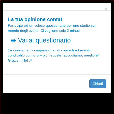
Utilizziamo i cookies, anche di "terze parti", per essere sicuri che tu
×
possa avere la migliore esperienza sul nostro sito.
Qualsiasi interazione e la prosecuzione della navigazione su questo
La tua opinione conta!
sito rappresenta un'accettazione della nostra politica sui cookies.
Partecipa ad un veloce questionario per uno studio sul
OK
Maggiori informazioni
mondo degli eventi. Ci vogliono solo 2 minuti.
➡️
Vai al questionario
Se conosci amici appassionati di concerti ed eventi,
condividilo con loro – più risposte raccogliamo, meglio è!
Grazie mille! 🎉
Chiudi