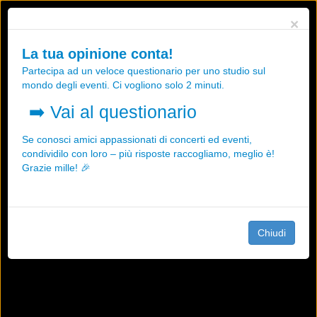
Utilizziamo i cookies, anche di "terze parti", per essere sicuri che tu
×
possa avere la migliore esperienza sul nostro sito.
Qualsiasi interazione e la prosecuzione della navigazione su questo
La tua opinione conta!
sito rappresenta un'accettazione della nostra politica sui cookies.
Partecipa ad un veloce questionario per uno studio sul
OK
Maggiori informazioni
mondo degli eventi. Ci vogliono solo 2 minuti.
➡️
Vai al questionario
Se conosci amici appassionati di concerti ed eventi,
condividilo con loro – più risposte raccogliamo, meglio è!
Grazie mille! 🎉
Chiudi