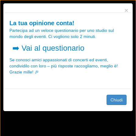
Utilizziamo i cookies, anche di "terze parti", per essere sicuri che tu
×
possa avere la migliore esperienza sul nostro sito.
Qualsiasi interazione e la prosecuzione della navigazione su questo
La tua opinione conta!
sito rappresenta un'accettazione della nostra politica sui cookies.
Partecipa ad un veloce questionario per uno studio sul
OK
Maggiori informazioni
mondo degli eventi. Ci vogliono solo 2 minuti.
➡️
Vai al questionario
Se conosci amici appassionati di concerti ed eventi,
condividilo con loro – più risposte raccogliamo, meglio è!
Grazie mille! 🎉
Chiudi