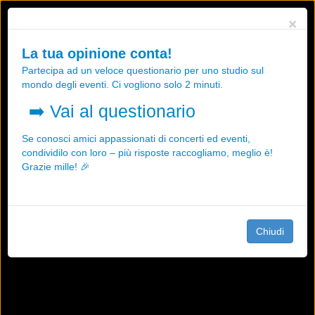
Utilizziamo i cookies, anche di "terze parti", per essere sicuri che tu
×
possa avere la migliore esperienza sul nostro sito.
Qualsiasi interazione e la prosecuzione della navigazione su questo
La tua opinione conta!
sito rappresenta un'accettazione della nostra politica sui cookies.
Partecipa ad un veloce questionario per uno studio sul
OK
Maggiori informazioni
mondo degli eventi. Ci vogliono solo 2 minuti.
➡️
Vai al questionario
Se conosci amici appassionati di concerti ed eventi,
condividilo con loro – più risposte raccogliamo, meglio è!
Grazie mille! 🎉
Chiudi