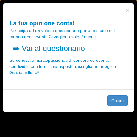
Utilizziamo i cookies, anche di "terze parti", per essere sicuri che tu
×
possa avere la migliore esperienza sul nostro sito.
Qualsiasi interazione e la prosecuzione della navigazione su questo
La tua opinione conta!
sito rappresenta un'accettazione della nostra politica sui cookies.
Partecipa ad un veloce questionario per uno studio sul
OK
Maggiori informazioni
mondo degli eventi. Ci vogliono solo 2 minuti.
➡️
Vai al questionario
Se conosci amici appassionati di concerti ed eventi,
condividilo con loro – più risposte raccogliamo, meglio è!
Grazie mille! 🎉
Chiudi