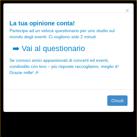
Utilizziamo i cookies, anche di "terze parti", per essere sicuri che tu
×
possa avere la migliore esperienza sul nostro sito.
Qualsiasi interazione e la prosecuzione della navigazione su questo
La tua opinione conta!
sito rappresenta un'accettazione della nostra politica sui cookies.
Partecipa ad un veloce questionario per uno studio sul
OK
Maggiori informazioni
mondo degli eventi. Ci vogliono solo 2 minuti.
➡️
Vai al questionario
Se conosci amici appassionati di concerti ed eventi,
condividilo con loro – più risposte raccogliamo, meglio è!
Grazie mille! 🎉
Chiudi