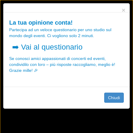
Utilizziamo i cookies, anche di "terze parti", per essere sicuri che tu
×
possa avere la migliore esperienza sul nostro sito.
Qualsiasi interazione e la prosecuzione della navigazione su questo
La tua opinione conta!
sito rappresenta un'accettazione della nostra politica sui cookies.
Partecipa ad un veloce questionario per uno studio sul
OK
Maggiori informazioni
mondo degli eventi. Ci vogliono solo 2 minuti.
➡️
Vai al questionario
Se conosci amici appassionati di concerti ed eventi,
condividilo con loro – più risposte raccogliamo, meglio è!
Grazie mille! 🎉
Chiudi