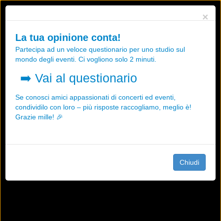
Utilizziamo i cookies, anche di "terze parti", per essere sicuri che tu
×
possa avere la migliore esperienza sul nostro sito.
Qualsiasi interazione e la prosecuzione della navigazione su questo
La tua opinione conta!
sito rappresenta un'accettazione della nostra politica sui cookies.
Partecipa ad un veloce questionario per uno studio sul
OK
Maggiori informazioni
mondo degli eventi. Ci vogliono solo 2 minuti.
➡️
Vai al questionario
Se conosci amici appassionati di concerti ed eventi,
condividilo con loro – più risposte raccogliamo, meglio è!
Grazie mille! 🎉
Chiudi