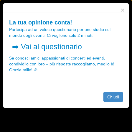
Utilizziamo i cookies, anche di "terze parti", per essere sicuri che tu
×
possa avere la migliore esperienza sul nostro sito.
Qualsiasi interazione e la prosecuzione della navigazione su questo
La tua opinione conta!
sito rappresenta un'accettazione della nostra politica sui cookies.
Partecipa ad un veloce questionario per uno studio sul
OK
Maggiori informazioni
mondo degli eventi. Ci vogliono solo 2 minuti.
➡️
Vai al questionario
Se conosci amici appassionati di concerti ed eventi,
condividilo con loro – più risposte raccogliamo, meglio è!
Grazie mille! 🎉
Chiudi