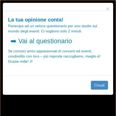
Utilizziamo i cookies, anche di "terze parti", per essere sicuri che tu
×
possa avere la migliore esperienza sul nostro sito.
Qualsiasi interazione e la prosecuzione della navigazione su questo
La tua opinione conta!
sito rappresenta un'accettazione della nostra politica sui cookies.
Partecipa ad un veloce questionario per uno studio sul
OK
Maggiori informazioni
mondo degli eventi. Ci vogliono solo 2 minuti.
➡️
Vai al questionario
Se conosci amici appassionati di concerti ed eventi,
condividilo con loro – più risposte raccogliamo, meglio è!
Grazie mille! 🎉
Chiudi