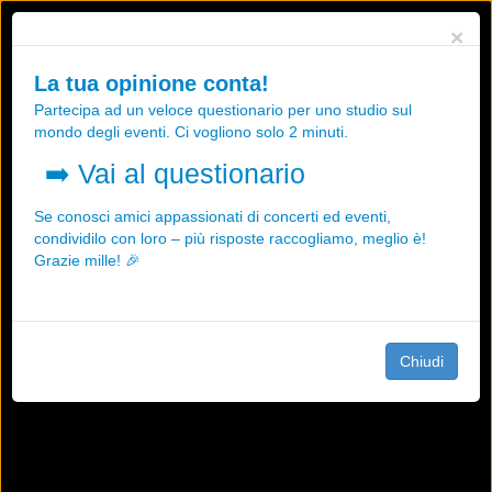
Utilizziamo i cookies, anche di "terze parti", per essere sicuri che tu
×
possa avere la migliore esperienza sul nostro sito.
Qualsiasi interazione e la prosecuzione della navigazione su questo
La tua opinione conta!
sito rappresenta un'accettazione della nostra politica sui cookies.
Partecipa ad un veloce questionario per uno studio sul
OK
Maggiori informazioni
mondo degli eventi. Ci vogliono solo 2 minuti.
➡️
Vai al questionario
Se conosci amici appassionati di concerti ed eventi,
condividilo con loro – più risposte raccogliamo, meglio è!
Grazie mille! 🎉
Chiudi