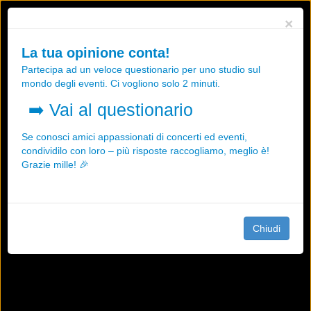
Utilizziamo i cookies, anche di "terze parti", per essere sicuri che tu
×
possa avere la migliore esperienza sul nostro sito.
Qualsiasi interazione e la prosecuzione della navigazione su questo
La tua opinione conta!
sito rappresenta un'accettazione della nostra politica sui cookies.
Partecipa ad un veloce questionario per uno studio sul
OK
Maggiori informazioni
mondo degli eventi. Ci vogliono solo 2 minuti.
➡️
Vai al questionario
Se conosci amici appassionati di concerti ed eventi,
condividilo con loro – più risposte raccogliamo, meglio è!
Grazie mille! 🎉
Chiudi