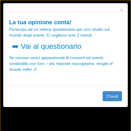
Utilizziamo i cookies, anche di "terze parti", per essere sicuri che tu
×
possa avere la migliore esperienza sul nostro sito.
Qualsiasi interazione e la prosecuzione della navigazione su questo
La tua opinione conta!
sito rappresenta un'accettazione della nostra politica sui cookies.
Partecipa ad un veloce questionario per uno studio sul
OK
Maggiori informazioni
mondo degli eventi. Ci vogliono solo 2 minuti.
➡️
Vai al questionario
Se conosci amici appassionati di concerti ed eventi,
condividilo con loro – più risposte raccogliamo, meglio è!
Grazie mille! 🎉
Chiudi