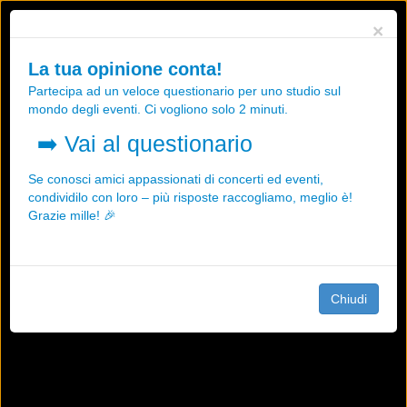
Utilizziamo i cookies, anche di "terze parti", per essere sicuri che tu
×
possa avere la migliore esperienza sul nostro sito.
Qualsiasi interazione e la prosecuzione della navigazione su questo
La tua opinione conta!
sito rappresenta un'accettazione della nostra politica sui cookies.
Partecipa ad un veloce questionario per uno studio sul
OK
Maggiori informazioni
mondo degli eventi. Ci vogliono solo 2 minuti.
➡️
Vai al questionario
Se conosci amici appassionati di concerti ed eventi,
condividilo con loro – più risposte raccogliamo, meglio è!
Grazie mille! 🎉
Chiudi