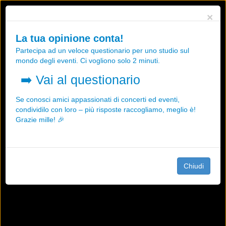
Utilizziamo i cookies, anche di "terze parti", per essere sicuri che tu
×
possa avere la migliore esperienza sul nostro sito.
Qualsiasi interazione e la prosecuzione della navigazione su questo
La tua opinione conta!
sito rappresenta un'accettazione della nostra politica sui cookies.
Partecipa ad un veloce questionario per uno studio sul
OK
Maggiori informazioni
mondo degli eventi. Ci vogliono solo 2 minuti.
➡️
Vai al questionario
Se conosci amici appassionati di concerti ed eventi,
condividilo con loro – più risposte raccogliamo, meglio è!
Grazie mille! 🎉
Chiudi