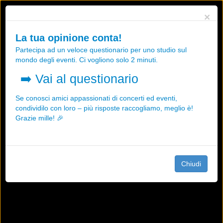
Utilizziamo i cookies, anche di "terze parti", per essere sicuri che tu
×
possa avere la migliore esperienza sul nostro sito.
Qualsiasi interazione e la prosecuzione della navigazione su questo
La tua opinione conta!
sito rappresenta un'accettazione della nostra politica sui cookies.
Partecipa ad un veloce questionario per uno studio sul
OK
Maggiori informazioni
mondo degli eventi. Ci vogliono solo 2 minuti.
➡️
Vai al questionario
Se conosci amici appassionati di concerti ed eventi,
condividilo con loro – più risposte raccogliamo, meglio è!
Grazie mille! 🎉
Chiudi