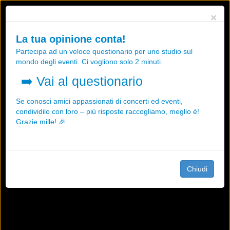
Utilizziamo i cookies, anche di "terze parti", per essere sicuri che tu
×
possa avere la migliore esperienza sul nostro sito.
Qualsiasi interazione e la prosecuzione della navigazione su questo
La tua opinione conta!
sito rappresenta un'accettazione della nostra politica sui cookies.
Partecipa ad un veloce questionario per uno studio sul
OK
Maggiori informazioni
mondo degli eventi. Ci vogliono solo 2 minuti.
➡️
Vai al questionario
Se conosci amici appassionati di concerti ed eventi,
condividilo con loro – più risposte raccogliamo, meglio è!
Grazie mille! 🎉
Chiudi