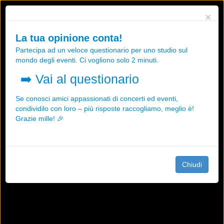
Utilizziamo i cookies, anche di "terze parti", per essere sicuri che tu
×
possa avere la migliore esperienza sul nostro sito.
Qualsiasi interazione e la prosecuzione della navigazione su questo
La tua opinione conta!
sito rappresenta un'accettazione della nostra politica sui cookies.
Partecipa ad un veloce questionario per uno studio sul
OK
Maggiori informazioni
mondo degli eventi. Ci vogliono solo 2 minuti.
➡️
Vai al questionario
Se conosci amici appassionati di concerti ed eventi,
condividilo con loro – più risposte raccogliamo, meglio è!
Grazie mille! 🎉
Chiudi