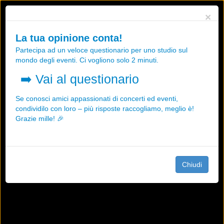
Utilizziamo i cookies, anche di "terze parti", per essere sicuri che tu
×
possa avere la migliore esperienza sul nostro sito.
Qualsiasi interazione e la prosecuzione della navigazione su questo
La tua opinione conta!
sito rappresenta un'accettazione della nostra politica sui cookies.
Partecipa ad un veloce questionario per uno studio sul
OK
Maggiori informazioni
mondo degli eventi. Ci vogliono solo 2 minuti.
➡️
Vai al questionario
Se conosci amici appassionati di concerti ed eventi,
condividilo con loro – più risposte raccogliamo, meglio è!
Grazie mille! 🎉
Chiudi