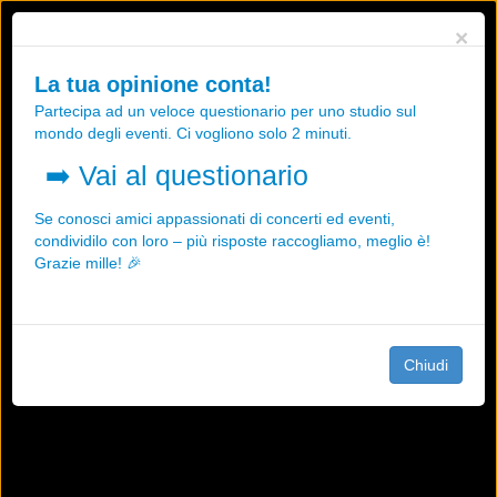
Utilizziamo i cookies, anche di "terze parti", per essere sicuri che tu
×
possa avere la migliore esperienza sul nostro sito.
Qualsiasi interazione e la prosecuzione della navigazione su questo
La tua opinione conta!
sito rappresenta un'accettazione della nostra politica sui cookies.
Partecipa ad un veloce questionario per uno studio sul
OK
Maggiori informazioni
mondo degli eventi. Ci vogliono solo 2 minuti.
➡️
Vai al questionario
Se conosci amici appassionati di concerti ed eventi,
condividilo con loro – più risposte raccogliamo, meglio è!
Grazie mille! 🎉
Chiudi