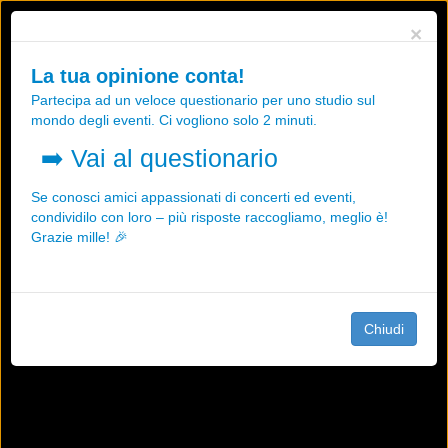
Utilizziamo i cookies, anche di "terze parti", per essere sicuri che tu
×
possa avere la migliore esperienza sul nostro sito.
Qualsiasi interazione e la prosecuzione della navigazione su questo
La tua opinione conta!
sito rappresenta un'accettazione della nostra politica sui cookies.
Partecipa ad un veloce questionario per uno studio sul
OK
Maggiori informazioni
mondo degli eventi. Ci vogliono solo 2 minuti.
➡️
Vai al questionario
Se conosci amici appassionati di concerti ed eventi,
condividilo con loro – più risposte raccogliamo, meglio è!
Grazie mille! 🎉
Chiudi