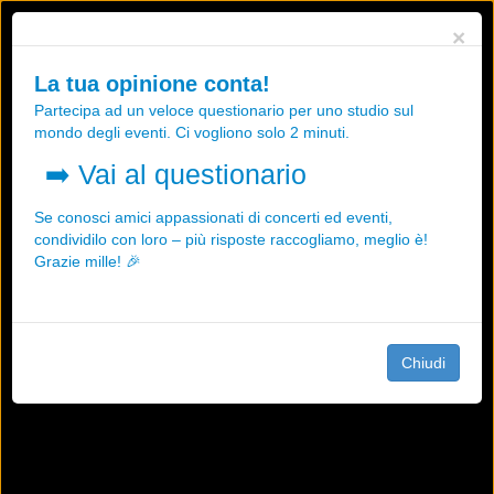
Utilizziamo i cookies, anche di "terze parti", per essere sicuri che tu
×
possa avere la migliore esperienza sul nostro sito.
Qualsiasi interazione e la prosecuzione della navigazione su questo
La tua opinione conta!
sito rappresenta un'accettazione della nostra politica sui cookies.
Partecipa ad un veloce questionario per uno studio sul
OK
Maggiori informazioni
mondo degli eventi. Ci vogliono solo 2 minuti.
➡️
Vai al questionario
Se conosci amici appassionati di concerti ed eventi,
condividilo con loro – più risposte raccogliamo, meglio è!
Grazie mille! 🎉
Chiudi