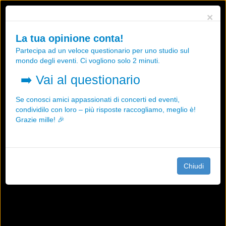
Utilizziamo i cookies, anche di "terze parti", per essere sicuri che tu
×
possa avere la migliore esperienza sul nostro sito.
Qualsiasi interazione e la prosecuzione della navigazione su questo
La tua opinione conta!
sito rappresenta un'accettazione della nostra politica sui cookies.
Partecipa ad un veloce questionario per uno studio sul
OK
Maggiori informazioni
mondo degli eventi. Ci vogliono solo 2 minuti.
➡️
Vai al questionario
Se conosci amici appassionati di concerti ed eventi,
condividilo con loro – più risposte raccogliamo, meglio è!
Grazie mille! 🎉
Chiudi