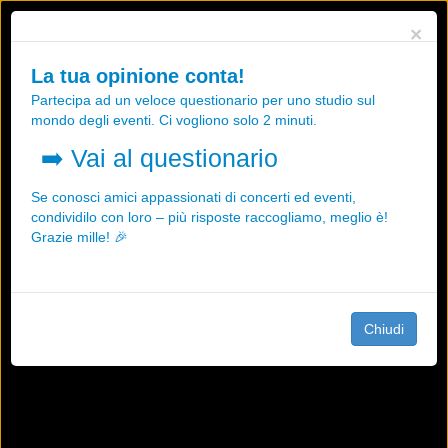
Utilizziamo i cookies, anche di "terze parti", per essere sicuri che tu
×
possa avere la migliore esperienza sul nostro sito.
Qualsiasi interazione e la prosecuzione della navigazione su questo
La tua opinione conta!
sito rappresenta un'accettazione della nostra politica sui cookies.
Partecipa ad un veloce questionario per uno studio sul
OK
Maggiori informazioni
mondo degli eventi. Ci vogliono solo 2 minuti.
➡️
Vai al questionario
Se conosci amici appassionati di concerti ed eventi,
condividilo con loro – più risposte raccogliamo, meglio è!
Grazie mille! 🎉
Chiudi