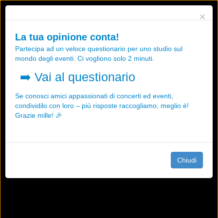
Utilizziamo i cookies, anche di "terze parti", per essere sicuri che tu
×
possa avere la migliore esperienza sul nostro sito.
Qualsiasi interazione e la prosecuzione della navigazione su questo
La tua opinione conta!
sito rappresenta un'accettazione della nostra politica sui cookies.
Partecipa ad un veloce questionario per uno studio sul
OK
Maggiori informazioni
mondo degli eventi. Ci vogliono solo 2 minuti.
➡️
Vai al questionario
Se conosci amici appassionati di concerti ed eventi,
condividilo con loro – più risposte raccogliamo, meglio è!
Grazie mille! 🎉
Chiudi