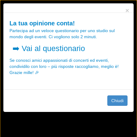
Utilizziamo i cookies, anche di "terze parti", per essere sicuri che tu
×
possa avere la migliore esperienza sul nostro sito.
Qualsiasi interazione e la prosecuzione della navigazione su questo
La tua opinione conta!
sito rappresenta un'accettazione della nostra politica sui cookies.
Partecipa ad un veloce questionario per uno studio sul
OK
Maggiori informazioni
mondo degli eventi. Ci vogliono solo 2 minuti.
➡️
Vai al questionario
Se conosci amici appassionati di concerti ed eventi,
condividilo con loro – più risposte raccogliamo, meglio è!
Grazie mille! 🎉
Chiudi