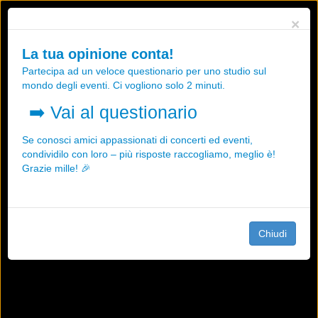
Utilizziamo i cookies, anche di "terze parti", per essere sicuri che tu
×
possa avere la migliore esperienza sul nostro sito.
Qualsiasi interazione e la prosecuzione della navigazione su questo
La tua opinione conta!
sito rappresenta un'accettazione della nostra politica sui cookies.
Partecipa ad un veloce questionario per uno studio sul
OK
Maggiori informazioni
mondo degli eventi. Ci vogliono solo 2 minuti.
➡️
Vai al questionario
Se conosci amici appassionati di concerti ed eventi,
condividilo con loro – più risposte raccogliamo, meglio è!
Grazie mille! 🎉
Chiudi