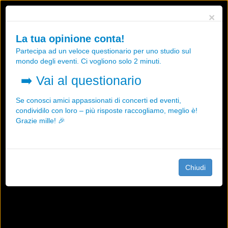
Utilizziamo i cookies, anche di "terze parti", per essere sicuri che tu
×
possa avere la migliore esperienza sul nostro sito.
Qualsiasi interazione e la prosecuzione della navigazione su questo
La tua opinione conta!
sito rappresenta un'accettazione della nostra politica sui cookies.
Partecipa ad un veloce questionario per uno studio sul
OK
Maggiori informazioni
mondo degli eventi. Ci vogliono solo 2 minuti.
➡️
Vai al questionario
Se conosci amici appassionati di concerti ed eventi,
condividilo con loro – più risposte raccogliamo, meglio è!
Grazie mille! 🎉
Chiudi