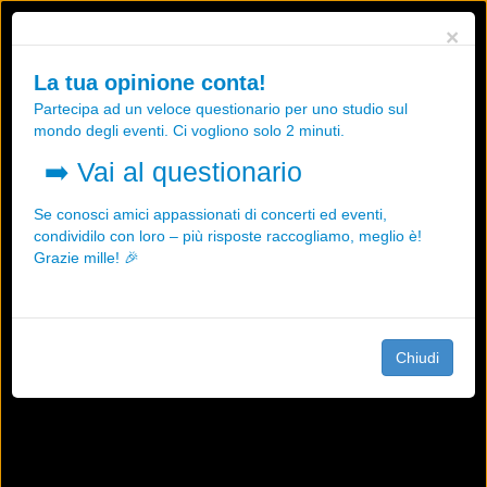
Utilizziamo i cookies, anche di "terze parti", per essere sicuri che tu
×
possa avere la migliore esperienza sul nostro sito.
Qualsiasi interazione e la prosecuzione della navigazione su questo
La tua opinione conta!
sito rappresenta un'accettazione della nostra politica sui cookies.
Partecipa ad un veloce questionario per uno studio sul
OK
Maggiori informazioni
mondo degli eventi. Ci vogliono solo 2 minuti.
➡️
Vai al questionario
Se conosci amici appassionati di concerti ed eventi,
condividilo con loro – più risposte raccogliamo, meglio è!
Grazie mille! 🎉
Chiudi