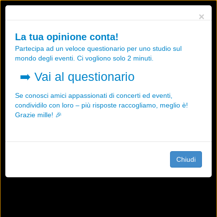
Utilizziamo i cookies, anche di "terze parti", per essere sicuri che tu
×
possa avere la migliore esperienza sul nostro sito.
Qualsiasi interazione e la prosecuzione della navigazione su questo
La tua opinione conta!
sito rappresenta un'accettazione della nostra politica sui cookies.
Partecipa ad un veloce questionario per uno studio sul
OK
Maggiori informazioni
mondo degli eventi. Ci vogliono solo 2 minuti.
➡️
Vai al questionario
Se conosci amici appassionati di concerti ed eventi,
condividilo con loro – più risposte raccogliamo, meglio è!
Grazie mille! 🎉
Chiudi