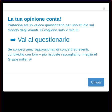
Utilizziamo i cookies, anche di "terze parti", per essere sicuri che tu
×
possa avere la migliore esperienza sul nostro sito.
Qualsiasi interazione e la prosecuzione della navigazione su questo
La tua opinione conta!
sito rappresenta un'accettazione della nostra politica sui cookies.
Partecipa ad un veloce questionario per uno studio sul
OK
Maggiori informazioni
mondo degli eventi. Ci vogliono solo 2 minuti.
➡️
Vai al questionario
Se conosci amici appassionati di concerti ed eventi,
condividilo con loro – più risposte raccogliamo, meglio è!
Grazie mille! 🎉
Chiudi