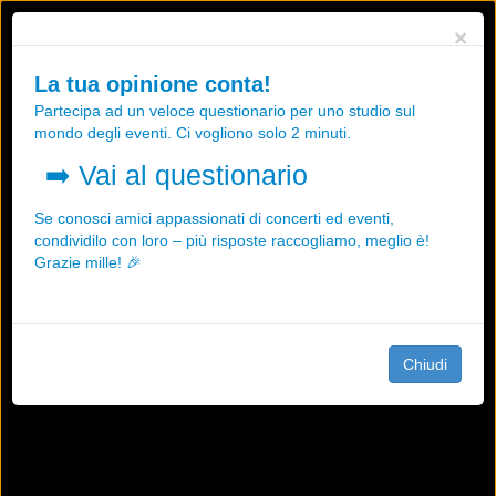
Utilizziamo i cookies, anche di "terze parti", per essere sicuri che tu
×
possa avere la migliore esperienza sul nostro sito.
Qualsiasi interazione e la prosecuzione della navigazione su questo
La tua opinione conta!
sito rappresenta un'accettazione della nostra politica sui cookies.
Partecipa ad un veloce questionario per uno studio sul
OK
Maggiori informazioni
mondo degli eventi. Ci vogliono solo 2 minuti.
➡️
Vai al questionario
Se conosci amici appassionati di concerti ed eventi,
condividilo con loro – più risposte raccogliamo, meglio è!
Grazie mille! 🎉
Chiudi